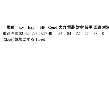
艦種
Lv
Exp
HP
Cond
火力
雷装
対空
装甲
回避
対
重巡洋艦
82
424,797
57/57
49
84
84
72
77
77
0
嫁艦にする
Tweet
Close