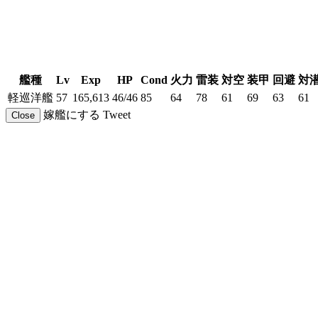
艦種
Lv
Exp
HP
Cond
火力
雷装
対空
装甲
回避
対
軽巡洋艦
57
165,613
46/46
85
64
78
61
69
63
61
嫁艦にする
Tweet
Close