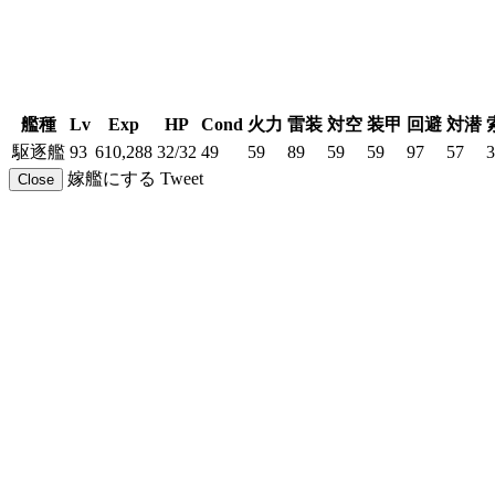
艦種
Lv
Exp
HP
Cond
火力
雷装
対空
装甲
回避
対潜
駆逐艦
93
610,288
32/32
49
59
89
59
59
97
57
3
嫁艦にする
Tweet
Close