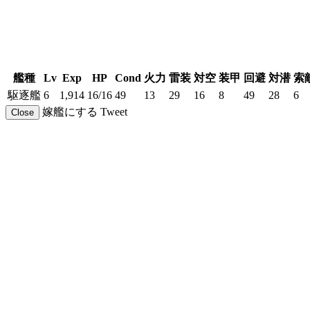
艦種
Lv
Exp
HP
Cond
火力
雷装
対空
装甲
回避
対潜
索
駆逐艦
6
1,914
16/16
49
13
29
16
8
49
28
6
嫁艦にする
Tweet
Close