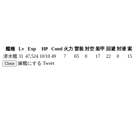
艦種
Lv
Exp
HP
Cond
火力
雷装
対空
装甲
回避
対潜
索
潜水艦
31
47,524
10/10
49
7
65
0
17
22
0
15
嫁艦にする
Tweet
Close