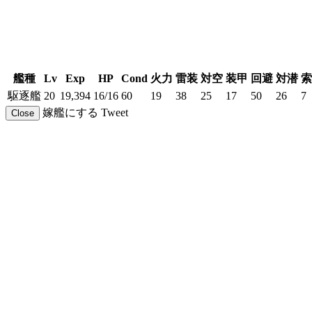
艦種
Lv
Exp
HP
Cond
火力
雷装
対空
装甲
回避
対潜
索
駆逐艦
20
19,394
16/16
60
19
38
25
17
50
26
7
嫁艦にする
Tweet
Close