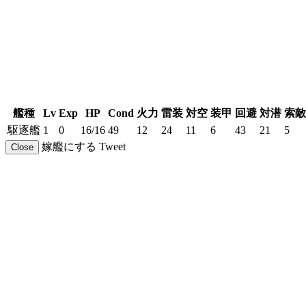
艦種
Lv
Exp
HP
Cond
火力
雷装
対空
装甲
回避
対潜
索敵
駆逐艦
1
0
16/16
49
12
24
11
6
43
21
5
嫁艦にする
Tweet
Close