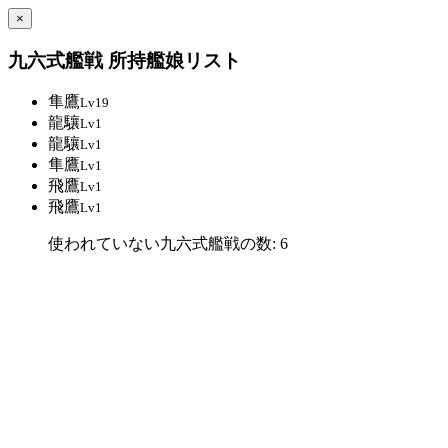
×
九六式艦戦 所持艦娘リスト
隼鷹
Lv19
龍驤
Lv1
龍驤
Lv1
隼鷹
Lv1
飛鷹
Lv1
飛鷹
Lv1
使われていない九六式艦戦の数: 6