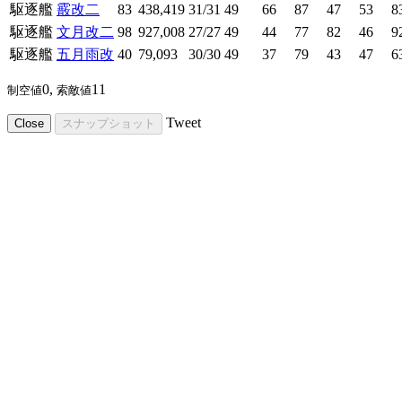
駆逐艦
霰改二
83
438,419
31/31
49
66
87
47
53
8
駆逐艦
文月改二
98
927,008
27/27
49
44
77
82
46
9
駆逐艦
五月雨改
40
79,093
30/30
49
37
79
43
47
6
0,
11
制空値
索敵値
Tweet
Close
スナップショット