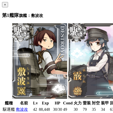
×
第1艦隊
旗艦：敷波改
艦種
名前
Lv
Exp
HP
Cond
火力
雷装
対空
装甲
駆逐艦
敷波改
42
88,448
30/30
49
30
79
35
34
6