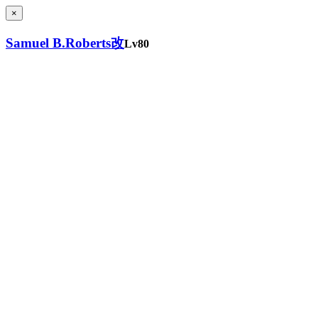
×
Samuel B.Roberts改
Lv80