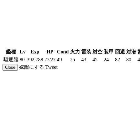
艦種
Lv
Exp
HP
Cond
火力
雷装
対空
装甲
回避
対潜
駆逐艦
80
392,788
27/27
49
25
43
45
24
82
80
4
嫁艦にする
Tweet
Close