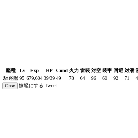
艦種
Lv
Exp
HP
Cond
火力
雷装
対空
装甲
回避
対潜
駆逐艦
95
679,604
39/39
49
78
64
96
60
92
71
4
嫁艦にする
Tweet
Close