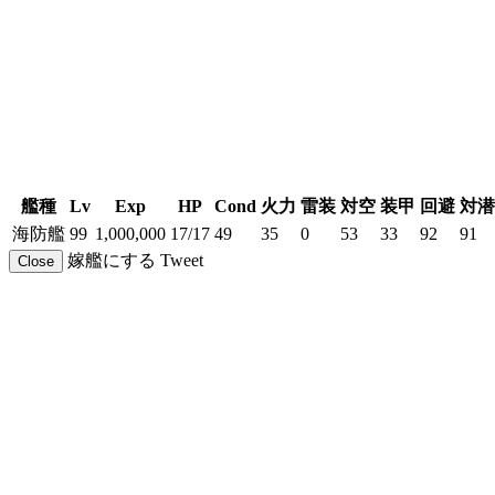
艦種
Lv
Exp
HP
Cond
火力
雷装
対空
装甲
回避
対潜
海防艦
99
1,000,000
17/17
49
35
0
53
33
92
91
嫁艦にする
Tweet
Close