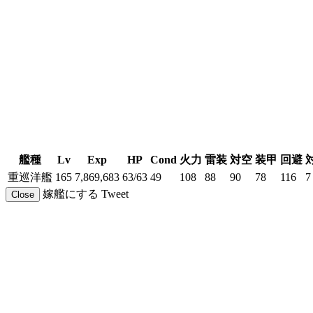
艦種
Lv
Exp
HP
Cond
火力
雷装
対空
装甲
回避
重巡洋艦
165
7,869,683
63/63
49
108
88
90
78
116
7
嫁艦にする
Tweet
Close