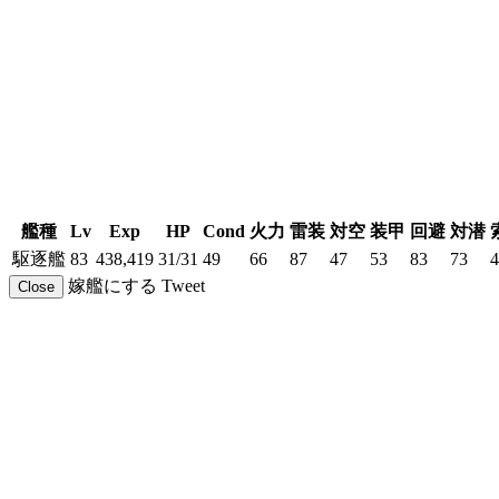
艦種
Lv
Exp
HP
Cond
火力
雷装
対空
装甲
回避
対潜
駆逐艦
83
438,419
31/31
49
66
87
47
53
83
73
4
嫁艦にする
Tweet
Close