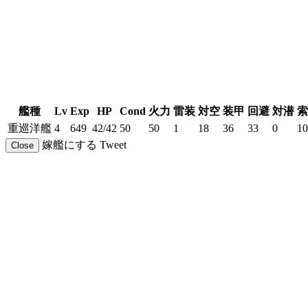
艦種
Lv
Exp
HP
Cond
火力
雷装
対空
装甲
回避
対潜
索
重巡洋艦
4
649
42/42
50
50
1
18
36
33
0
10
嫁艦にする
Tweet
Close