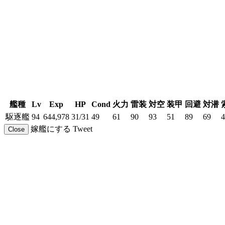
艦種
Lv
Exp
HP
Cond
火力
雷装
対空
装甲
回避
対潜
駆逐艦
94
644,978
31/31
49
61
90
93
51
89
69
4
嫁艦にする
Tweet
Close