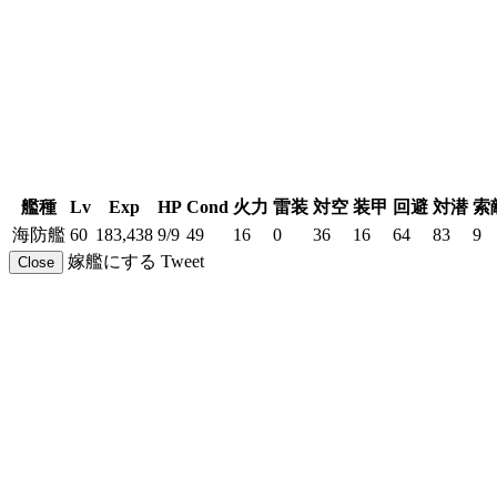
艦種
Lv
Exp
HP
Cond
火力
雷装
対空
装甲
回避
対潜
索
海防艦
60
183,438
9/9
49
16
0
36
16
64
83
9
嫁艦にする
Tweet
Close