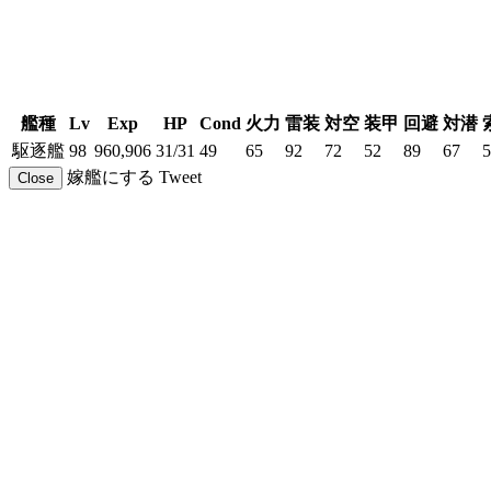
艦種
Lv
Exp
HP
Cond
火力
雷装
対空
装甲
回避
対潜
駆逐艦
98
960,906
31/31
49
65
92
72
52
89
67
5
嫁艦にする
Tweet
Close