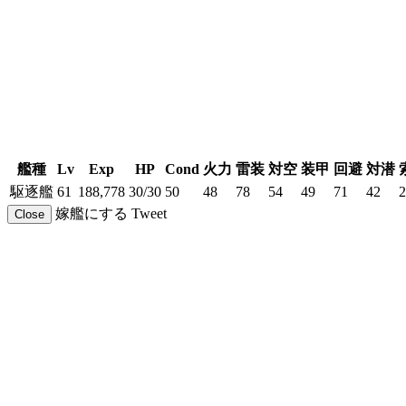
艦種
Lv
Exp
HP
Cond
火力
雷装
対空
装甲
回避
対潜
駆逐艦
61
188,778
30/30
50
48
78
54
49
71
42
2
嫁艦にする
Tweet
Close