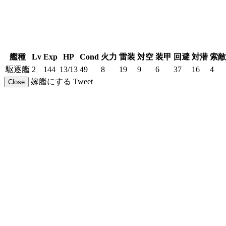
艦種
Lv
Exp
HP
Cond
火力
雷装
対空
装甲
回避
対潜
索敵
駆逐艦
2
144
13/13
49
8
19
9
6
37
16
4
嫁艦にする
Tweet
Close