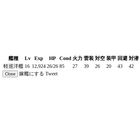
艦種
Lv
Exp
HP
Cond
火力
雷装
対空
装甲
回避
対潜
軽巡洋艦
16
12,924
26/26
85
27
39
26
20
43
42
嫁艦にする
Tweet
Close