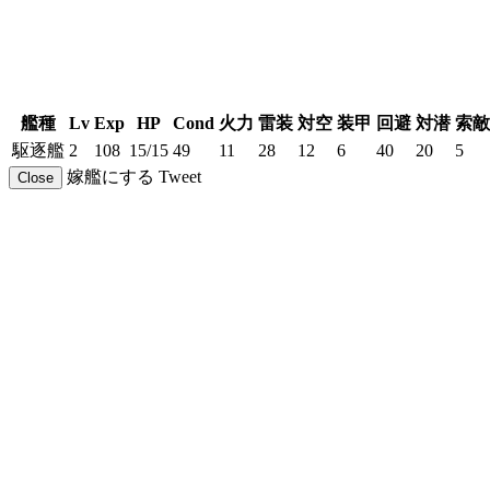
艦種
Lv
Exp
HP
Cond
火力
雷装
対空
装甲
回避
対潜
索敵
駆逐艦
2
108
15/15
49
11
28
12
6
40
20
5
嫁艦にする
Tweet
Close