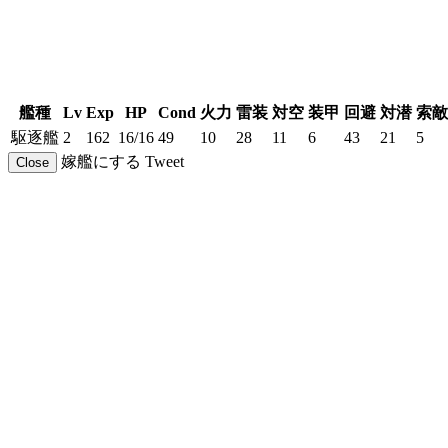
艦種
Lv
Exp
HP
Cond
火力
雷装
対空
装甲
回避
対潜
索敵
駆逐艦
2
162
16/16
49
10
28
11
6
43
21
5
嫁艦にする
Tweet
Close