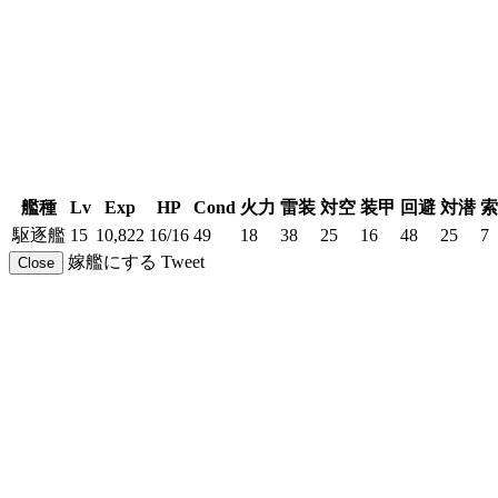
艦種
Lv
Exp
HP
Cond
火力
雷装
対空
装甲
回避
対潜
索
駆逐艦
15
10,822
16/16
49
18
38
25
16
48
25
7
嫁艦にする
Tweet
Close