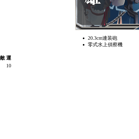
20.3cm連装砲
零式水上偵察機
敵
運
10