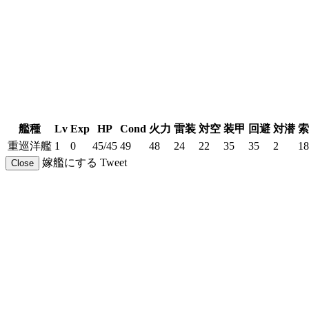
艦種
Lv
Exp
HP
Cond
火力
雷装
対空
装甲
回避
対潜
索
重巡洋艦
1
0
45/45
49
48
24
22
35
35
2
18
嫁艦にする
Tweet
Close