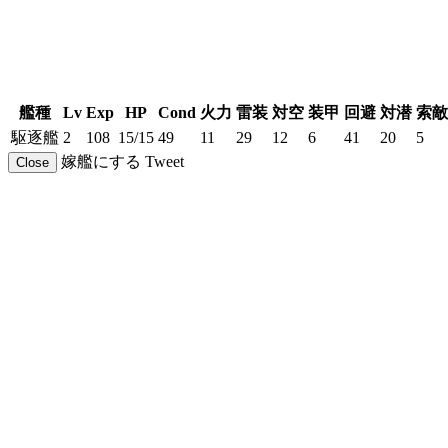
艦種
Lv
Exp
HP
Cond
火力
雷装
対空
装甲
回避
対潜
索敵
駆逐艦
2
108
15/15
49
11
29
12
6
41
20
5
嫁艦にする
Tweet
Close