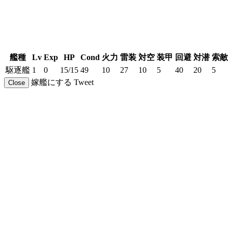
艦種
Lv
Exp
HP
Cond
火力
雷装
対空
装甲
回避
対潜
索敵
駆逐艦
1
0
15/15
49
10
27
10
5
40
20
5
嫁艦にする
Tweet
Close