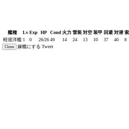
艦種
Lv
Exp
HP
Cond
火力
雷装
対空
装甲
回避
対潜
索
軽巡洋艦
1
0
26/26
49
14
24
13
10
37
40
8
嫁艦にする
Tweet
Close