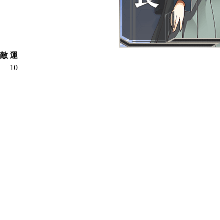
敵
運
10