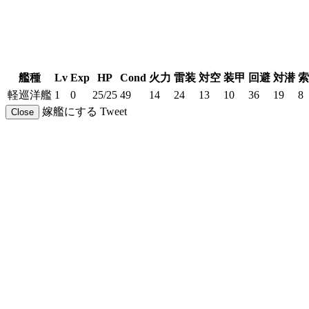
艦種
Lv
Exp
HP
Cond
火力
雷装
対空
装甲
回避
対潜
索
軽巡洋艦
1
0
25/25
49
14
24
13
10
36
19
8
嫁艦にする
Tweet
Close