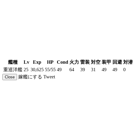
艦種
Lv
Exp
HP
Cond
火力
雷装
対空
装甲
回避
対潜
重巡洋艦
25
30,625
55/55
49
64
39
31
49
49
0
嫁艦にする
Tweet
Close