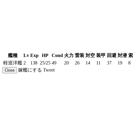
艦種
Lv
Exp
HP
Cond
火力
雷装
対空
装甲
回避
対潜
索
軽巡洋艦
2
138
25/25
49
20
26
14
11
37
19
8
嫁艦にする
Tweet
Close