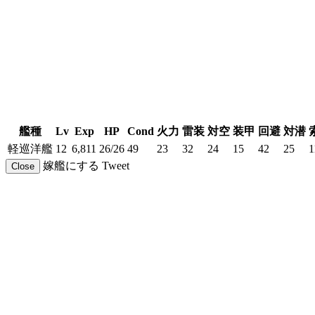
艦種
Lv
Exp
HP
Cond
火力
雷装
対空
装甲
回避
対潜
軽巡洋艦
12
6,811
26/26
49
23
32
24
15
42
25
1
嫁艦にする
Tweet
Close