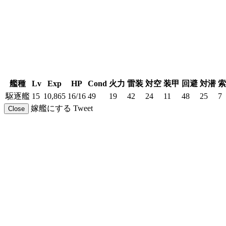
艦種
Lv
Exp
HP
Cond
火力
雷装
対空
装甲
回避
対潜
索
駆逐艦
15
10,865
16/16
49
19
42
24
11
48
25
7
嫁艦にする
Tweet
Close