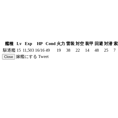
艦種
Lv
Exp
HP
Cond
火力
雷装
対空
装甲
回避
対潜
索
駆逐艦
15
11,503
16/16
49
19
38
22
14
48
25
7
嫁艦にする
Tweet
Close