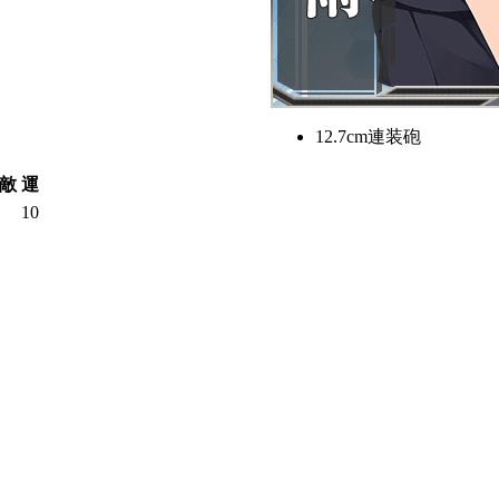
12.7cm連装砲
敵
運
10