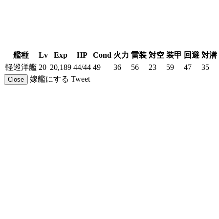
艦種
Lv
Exp
HP
Cond
火力
雷装
対空
装甲
回避
対潜
軽巡洋艦
20
20,189
44/44
49
36
56
23
59
47
35
嫁艦にする
Tweet
Close