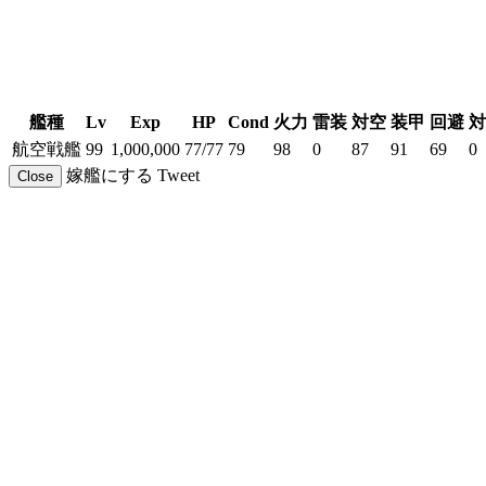
艦種
Lv
Exp
HP
Cond
火力
雷装
対空
装甲
回避
対
航空戦艦
99
1,000,000
77/77
79
98
0
87
91
69
0
嫁艦にする
Tweet
Close