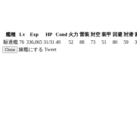
艦種
Lv
Exp
HP
Cond
火力
雷装
対空
装甲
回避
対潜
駆逐艦
76
336,065
31/31
49
52
88
73
51
80
59
3
嫁艦にする
Tweet
Close