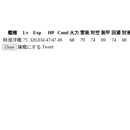
艦種
Lv
Exp
HP
Cond
火力
雷装
対空
装甲
回避
対
軽巡洋艦
75
320,034
47/47
49
68
79
74
69
74
68
嫁艦にする
Tweet
Close