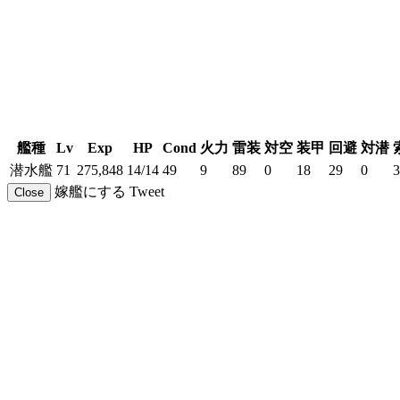
艦種
Lv
Exp
HP
Cond
火力
雷装
対空
装甲
回避
対潜
潜水艦
71
275,848
14/14
49
9
89
0
18
29
0
3
嫁艦にする
Tweet
Close