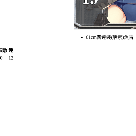
61cm四連装(酸素)魚雷
索敵
運
0
12