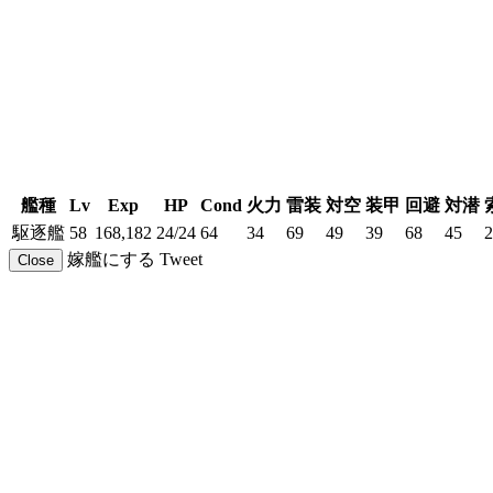
艦種
Lv
Exp
HP
Cond
火力
雷装
対空
装甲
回避
対潜
駆逐艦
58
168,182
24/24
64
34
69
49
39
68
45
2
嫁艦にする
Tweet
Close