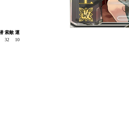
潜
索敵
運
32
10