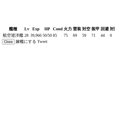
艦種
Lv
Exp
HP
Cond
火力
雷装
対空
装甲
回避
対
航空巡洋艦
28
39,966
50/50
85
75
69
59
71
44
0
嫁艦にする
Tweet
Close