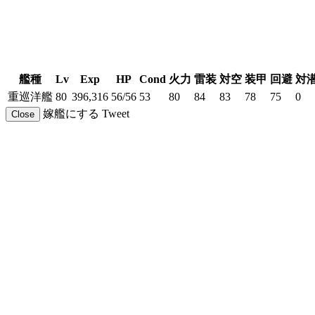
艦種
Lv
Exp
HP
Cond
火力
雷装
対空
装甲
回避
対
重巡洋艦
80
396,316
56/56
53
80
84
83
78
75
0
嫁艦にする
Tweet
Close