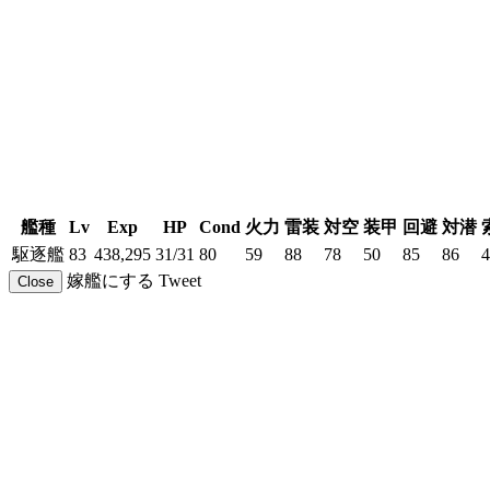
艦種
Lv
Exp
HP
Cond
火力
雷装
対空
装甲
回避
対潜
駆逐艦
83
438,295
31/31
80
59
88
78
50
85
86
4
嫁艦にする
Tweet
Close