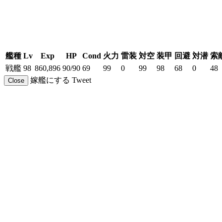
艦種
Lv
Exp
HP
Cond
火力
雷装
対空
装甲
回避
対潜
索
戦艦
98
860,896
90/90
69
99
0
99
98
68
0
48
嫁艦にする
Tweet
Close