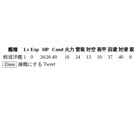
艦種
Lv
Exp
HP
Cond
火力
雷装
対空
装甲
回避
対潜
索
軽巡洋艦
1
0
26/26
49
16
24
13
10
37
40
8
嫁艦にする
Tweet
Close