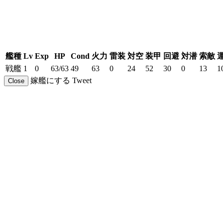
艦種
Lv
Exp
HP
Cond
火力
雷装
対空
装甲
回避
対潜
索敵
戦艦
1
0
63/63
49
63
0
24
52
30
0
13
1
嫁艦にする
Tweet
Close