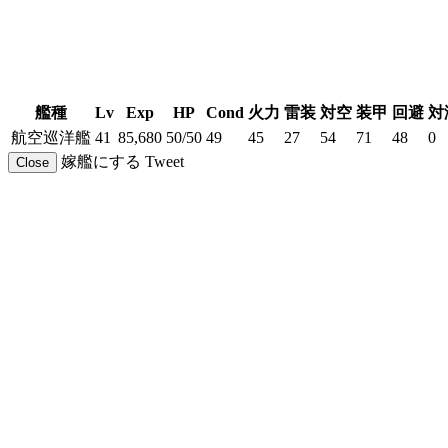
艦種
Lv
Exp
HP
Cond
火力
雷装
対空
装甲
回避
対
航空巡洋艦
41
85,680
50/50
49
45
27
54
71
48
0
嫁艦にする
Tweet
Close