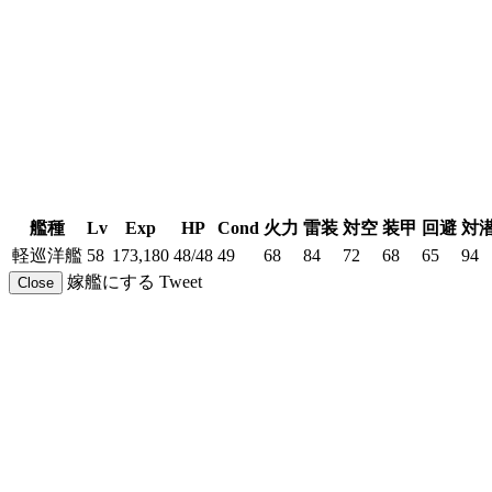
艦種
Lv
Exp
HP
Cond
火力
雷装
対空
装甲
回避
対
軽巡洋艦
58
173,180
48/48
49
68
84
72
68
65
94
嫁艦にする
Tweet
Close