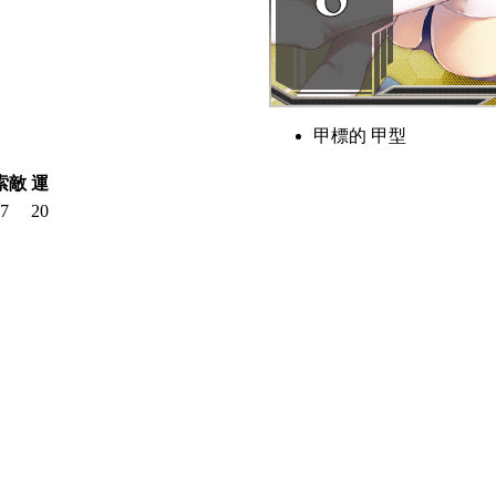
甲標的 甲型
索敵
運
7
20