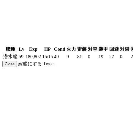
艦種
Lv
Exp
HP
Cond
火力
雷装
対空
装甲
回避
対潜
潜水艦
59
180,802
15/15
49
9
81
0
19
27
0
2
嫁艦にする
Tweet
Close