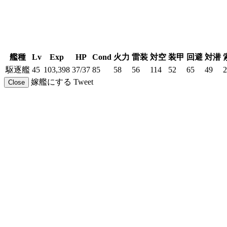
艦種
Lv
Exp
HP
Cond
火力
雷装
対空
装甲
回避
対潜
駆逐艦
45
103,398
37/37
85
58
56
114
52
65
49
2
嫁艦にする
Tweet
Close